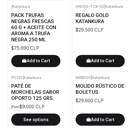
|
Katankura
ANO50-TC8-X2
|
Katankura
PACK TRUFAS
REGALO GOLD
NEGRAS FRESCAS
KATANKURA
60 G + ACEITE CON
$29.500 CLP
AROMA A TRUFA
NEGRA 250 ML
$75.990 CLP
Add to Cart
Add to Cart
PO125
|
Katankura
MRB500
|
Katankura
PATÉ DE
MOLIDO RÚSTICO DE
MORCHELAS SABOR
BOLETUS
OPORTO 125 GRS.
$29.600 CLP
$9.000 CLP
from
See options
Add to Cart