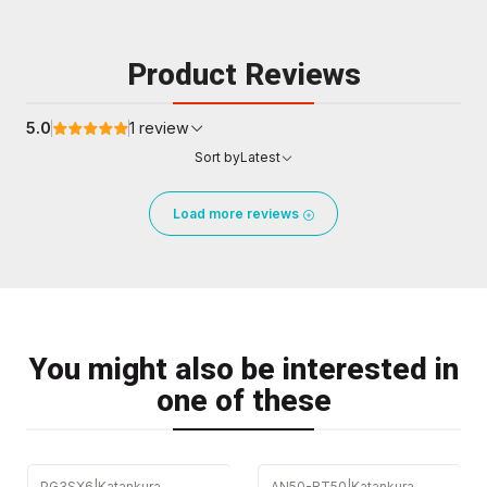
Product Reviews
5.0
1 review
Sort by
Latest
Load more reviews
You might also be interested in
one of these
PG3SX6
|
Katankura
AN50-RT50
|
Katankura