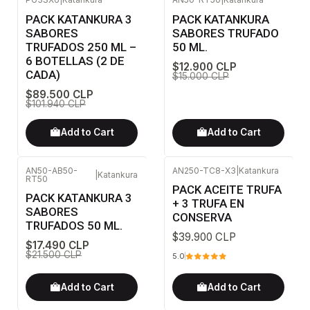
-12%
OFF
-14%
OFF
PACK KATANKURA 3
PACK KATANKURA
SABORES
SABORES TRUFADO
TRUFADOS 250 ML –
50 ML.
6 BOTELLAS (2 DE
$12.900 CLP
CADA)
$15.000 CLP
$89.500 CLP
$101.940 CLP
Add to Cart
Add to Cart
AN50-AB50-
AN250-TC8-X3
|
Katankura
|
Katankura
RT50
-19%
OFF
PACK ACEITE TRUFA
PACK KATANKURA 3
+ 3 TRUFA EN
SABORES
CONSERVA
TRUFADOS 50 ML.
$39.900 CLP
$17.490 CLP
$21.500 CLP
5.0
Add to Cart
Add to Cart