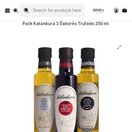
Visita nuestro Instagram
@katankura_com
Home
Regalos gourmet
Pack Katankura 3 Sabores Trufado 250 ml.