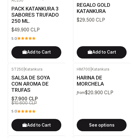
AC250
REGALO GOLD
PACK KATANKURA 3
KATANKURA
SABORES TRUFADO
$29.500 CLP
250 ML.
$49.900 CLP
5.0
Add to Cart
Add to Cart
ST250
|
Katankura
HM700
|
Katankura
-25%
OFF
SALSA DE SOYA
HARINA DE
CON AROMA DE
MORCHELA
TRUFAS
$20.900 CLP
from
$7.900 CLP
$10.600 CLP
5.0
Add to Cart
See options