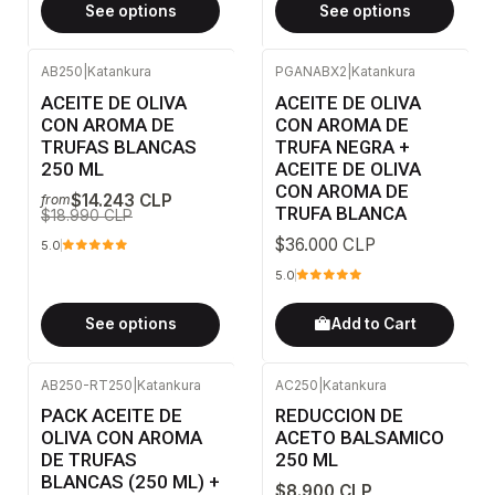
See options
See options
AB250
|
Katankura
PGANABX2
|
Katankura
-25%
OFF
ACEITE DE OLIVA
ACEITE DE OLIVA
CON AROMA DE
CON AROMA DE
TRUFAS BLANCAS
TRUFA NEGRA +
250 ML
ACEITE DE OLIVA
CON AROMA DE
$14.243 CLP
from
TRUFA BLANCA
$18.990 CLP
$36.000 CLP
5.0
5.0
See options
Add to Cart
AB250-RT250
|
Katankura
AC250
|
Katankura
-31%
OFF
PACK ACEITE DE
REDUCCION DE
OLIVA CON AROMA
ACETO BALSAMICO
DE TRUFAS
250 ML
BLANCAS (250 ML) +
$8.900 CLP