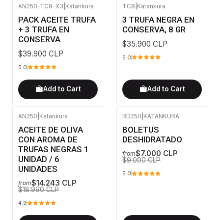
AN250-TC8-X3
|
Katankura
TC8
|
Katankura
PACK ACEITE TRUFA
3 TRUFA NEGRA EN
+ 3 TRUFA EN
CONSERVA, 8 GR
CONSERVA
$35.900 CLP
$39.900 CLP
5.0
5.0
Add to Cart
Add to Cart
AN250
|
Katankura
BD250
|
KATANKURA
-25%
OFF
-22%
OFF
ACEITE DE OLIVA
BOLETUS
CON AROMA DE
DESHIDRATADO
TRUFAS NEGRAS 1
$7.000 CLP
from
UNIDAD / 6
$9.000 CLP
UNIDADES
5.0
$14.243 CLP
from
$18.990 CLP
4.9