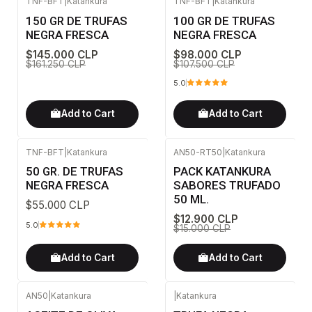
TNF-BFT
|
Katankura
TNF-BFT
|
Katankura
-10%
OFF
-9%
OFF
150 GR DE TRUFAS
100 GR DE TRUFAS
NEGRA FRESCA
NEGRA FRESCA
$145.000 CLP
$98.000 CLP
$161.250 CLP
$107.500 CLP
5.0
Add to Cart
Add to Cart
TNF-BFT
|
Katankura
AN50-RT50
|
Katankura
-14%
OFF
50 GR. DE TRUFAS
PACK KATANKURA
NEGRA FRESCA
SABORES TRUFADO
50 ML.
$55.000 CLP
$12.900 CLP
5.0
$15.000 CLP
Add to Cart
Add to Cart
AN50
|
Katankura
|
Katankura
-29%
OFF