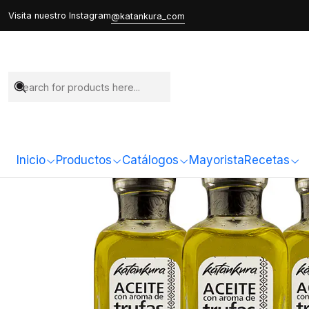
Home
Todo
Visita nuestro Instagram
@katankura_com
Inicio
Productos
Catálogos
Mayorista
Recetas