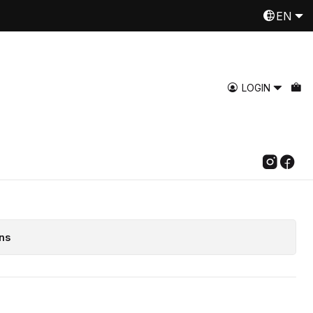
s, 50 ml, x 3
EN
Despachamos a todo Chile
Read more
liva con aroma de
LOGIN
as, 50 ml, x 3
Add to Cart
Buy now
ns