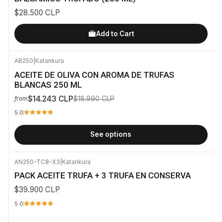
$28.500 CLP
Add to Cart
AB250
|
Katankura
-25%
OFF
ACEITE DE OLIVA CON AROMA DE TRUFAS
BLANCAS 250 ML
$14.243 CLP
$18.990 CLP
from
5.0
See options
AN250-TC8-X3
|
Katankura
PACK ACEITE TRUFA + 3 TRUFA EN CONSERVA
$39.900 CLP
5.0