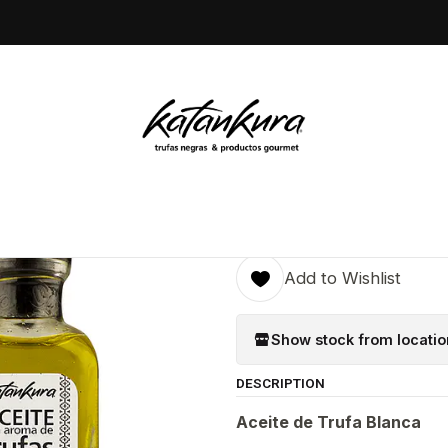
s Nuestros Productos
Aceite de oliva con aroma de trufas blanca
|
Aceite de o
trufas blanc
Quantity
Add to Wishlist
Show stock from locatio
DESCRIPTION
Aceite de Trufa Blanca