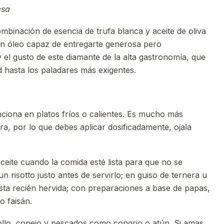
esa
mbinación de esencia de trufa blanca y aceite de oliva
 un óleo capaz de entregarte generosa pero
 el gusto de este diamante de la alta gastronomía, que
 hasta los paladares más exigentes.
unciona en platos fríos o calientes. Es mucho más
ra, por lo que debes aplicar dosificadamente, ojala
eite cuando la comida esté lista para que no se
n risotto justo antes de servirlo; en guiso de ternera u
asta recién hervida; con preparaciones a base de papas,
 o faisán.
llo, conejo y pescados como congrio o atún. Si amas