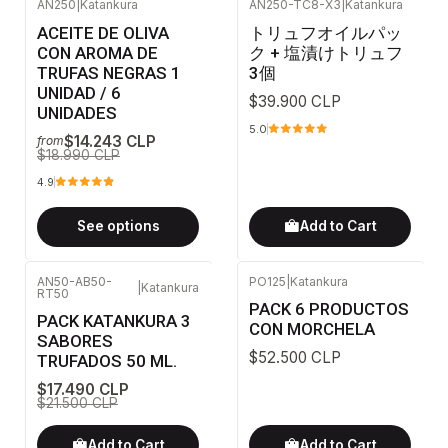
AN250
|
Katankura
AN250-TC8-X3
|
Katankura
-25%
OFF
ACEITE DE OLIVA
トリュフオイルパッ
CON AROMA DE
ク + 塩漬けトリュフ
TRUFAS NEGRAS 1
3個
UNIDAD / 6
$39.900 CLP
UNIDADES
5.0
$14.243 CLP
from
$18.990 CLP
4.9
See options
Add to Cart
AN50-AB50-
PO125
|
Katankura
|
Katankura
RT50
-19%
OFF
PACK 6 PRODUCTOS
PACK KATANKURA 3
CON MORCHELA
SABORES
$52.500 CLP
TRUFADOS 50 ML.
$17.490 CLP
$21.500 CLP
Add to Cart
Add to Cart