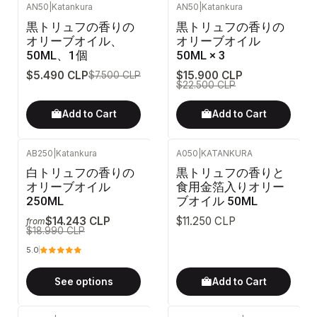
AN50
|
Katankura
AN50
|
Katankura
-27%
OFF
-29%
OFF
黒トリュフの香りの
黒トリュフの香りの
オリーブオイル、
オリーブオイル
50ML、1個
50ML × 3
$5.490 CLP
$15.900 CLP
$7.500 CLP
$22.500 CLP
Add to Cart
Add to Cart
AB250
|
Katankura
A050
|
KATANKURA
-25%
OFF
白トリュフの香りの
黒トリュフの香りと
オリーブオイル
食用金箔入りオリー
250ML
ブオイル 50ML
$14.243 CLP
$11.250 CLP
from
$18.990 CLP
5.0
See options
Add to Cart