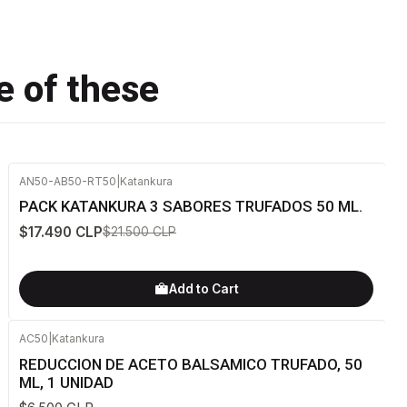
e of these
AN50-AB50-RT50
|
Katankura
-19%
OFF
PACK KATANKURA 3 SABORES TRUFADOS 50 ML.
$17.490 CLP
$21.500 CLP
Add to Cart
AC50
|
Katankura
REDUCCION DE ACETO BALSAMICO TRUFADO, 50
ML, 1 UNIDAD