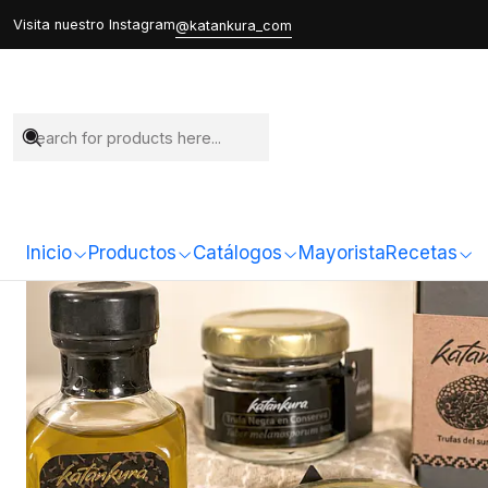
Visita nuestro Instagram
@katankura_com
Inicio
Productos
Catálogos
Mayorista
Recetas