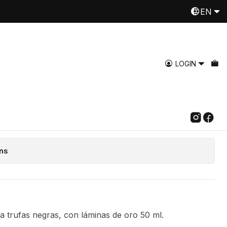
EN
Despachamos a todo Chile
Read more
d Katankura
LOGIN
Add to Cart
Buy now
ns
 a trufas negras, con láminas de oro 50 ml.