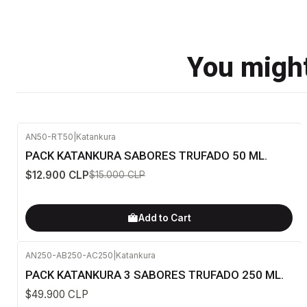
You might
AN50-RT50
|
Katankura
-14%
OFF
PACK KATANKURA SABORES TRUFADO 50 ML.
$12.900 CLP
$15.000 CLP
Add to Cart
AN250-AB250-AC250
|
Katankura
PACK KATANKURA 3 SABORES TRUFADO 250 ML.
$49.900 CLP