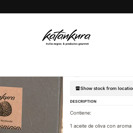
Home
Conservas
Regalo Gold Katankura
|
Regalo Gol
Quantity
Add to Wishlist
Show stock from locatio
DESCRIPTION
Contiene:
1 aceite de oliva con aroma