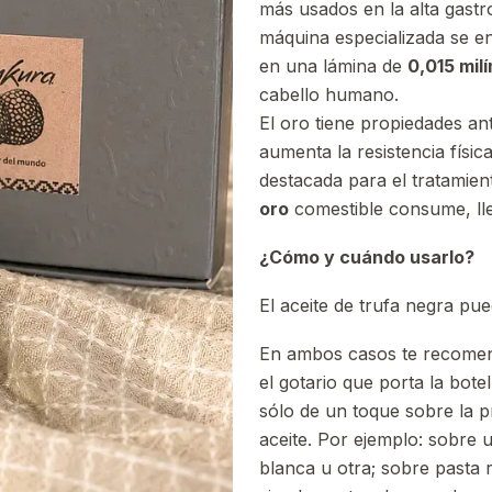
más usados en la alta gast
máquina especializada se enc
en una lámina de
0,015 mil
cabello humano.
El oro tiene propiedades ant
aumenta la resistencia físic
destacada para el tratamient
oro
comestible consume, lle
¿Cómo y cuándo usarlo?
El aceite de trufa negra pue
En ambos casos te recomend
el gotario que porta la bote
sólo de un toque sobre la 
aceite. Por ejemplo: sobre u
blanca u otra; sobre pasta