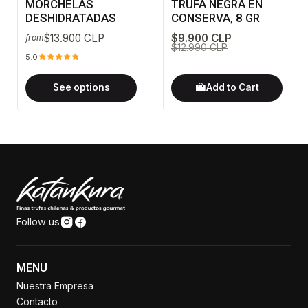
MORCHELAS
TRUFA NEGRA EN
DESHIDRATADAS
CONSERVA, 8 GR
$13.900 CLP
$9.900 CLP
from
$12.990 CLP
5.0
See options
Add to Cart
Follow us
MENU
Nuestra Empresa
Contacto