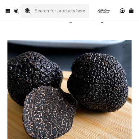
Visita nuestro Instagram
@katankura_com
Home
Trufa fresca
100 gr de trufas negra fresca