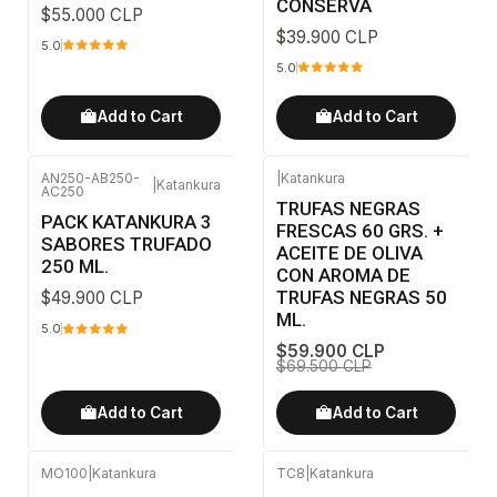
CONSERVA
$55.000 CLP
$39.900 CLP
5.0
5.0
Add to Cart
Add to Cart
AN250-AB250-
|
Katankura
|
Katankura
AC250
-14%
OFF
TRUFAS NEGRAS
PACK KATANKURA 3
FRESCAS 60 GRS. +
SABORES TRUFADO
ACEITE DE OLIVA
250 ML.
CON AROMA DE
TRUFAS NEGRAS 50
$49.900 CLP
ML.
5.0
$59.900 CLP
$69.500 CLP
Add to Cart
Add to Cart
MO100
|
Katankura
TC8
|
Katankura
-24%
OFF