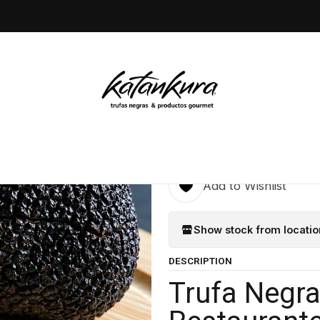
ホーム
Trufa fresca
100 gr de trufas negra fresca
|
100 gr de t
5.0
5 reviews
Quantity
Add to Wishlist
Show stock from locatio
DESCRIPTION
Trufa Negra