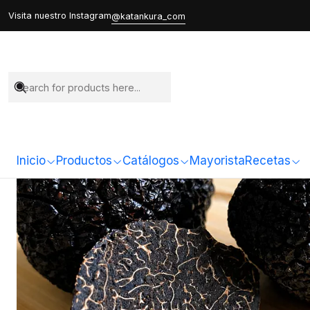
Visita nuestro Instagram
@katankura_com
Inicio
Productos
Catálogos
Mayorista
Recetas