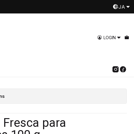
JA
Despachamos a todo Chile
Read more
rufas negra fresca
LOGIN
Add to Cart
Buy now
ns
 Fresca para