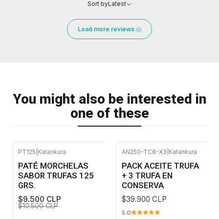
Sort by
Latest
Load more reviews
You might also be interested in
one of these
PT125
|
Katankura
AN250-TC8-X3
|
Katankura
-10%
OFF
PATÉ MORCHELAS
PACK ACEITE TRUFA
SABOR TRUFAS 125
+ 3 TRUFA EN
GRS.
CONSERVA
$9.500 CLP
$39.900 CLP
$10.500 CLP
5.0