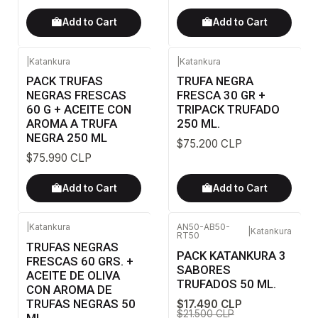
Add to Cart
Add to Cart
|
Katankura
|
Katankura
PACK TRUFAS
TRUFA NEGRA
NEGRAS FRESCAS
FRESCA 30 GR +
60 G + ACEITE CON
TRIPACK TRUFADO
AROMA A TRUFA
250 ML.
NEGRA 250 ML
$75.200 CLP
$75.990 CLP
Add to Cart
Add to Cart
|
Katankura
AN50-AB50-
|
Katankura
RT50
-14%
OFF
-19%
OFF
TRUFAS NEGRAS
PACK KATANKURA 3
FRESCAS 60 GRS. +
SABORES
ACEITE DE OLIVA
TRUFADOS 50 ML.
CON AROMA DE
TRUFAS NEGRAS 50
$17.490 CLP
$21.500 CLP
ML.