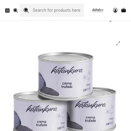
Visita nuestro Instagram
@katankura_com
Home
Conservas
Pack 3 Cremas de Trufas negras