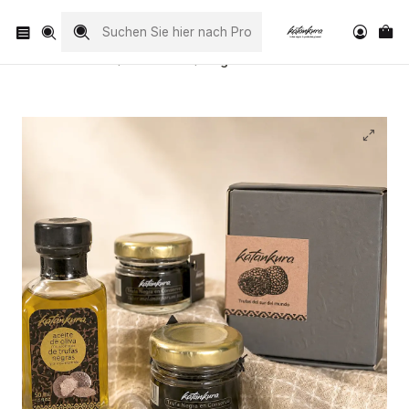
Visita nuestro Instagram
@katankura_com
Startseite
Conservas
Regalo Gold Katankura