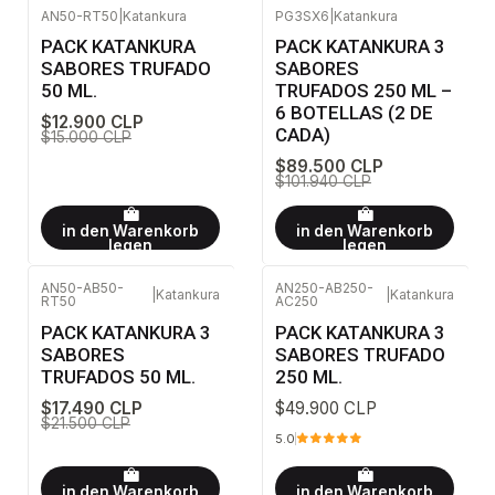
AN50-RT50
|
Katankura
PG3SX6
|
Katankura
-14%
AUS
-12%
AUS
PACK KATANKURA
PACK KATANKURA 3
SABORES TRUFADO
SABORES
50 ML.
TRUFADOS 250 ML –
6 BOTELLAS (2 DE
$12.900 CLP
CADA)
$15.000 CLP
$89.500 CLP
$101.940 CLP
in den Warenkorb
in den Warenkorb
legen
legen
AN50-AB50-
AN250-AB250-
|
Katankura
|
Katankura
RT50
AC250
-19%
AUS
PACK KATANKURA 3
PACK KATANKURA 3
SABORES
SABORES TRUFADO
TRUFADOS 50 ML.
250 ML.
$17.490 CLP
$49.900 CLP
$21.500 CLP
5.0
in den Warenkorb
in den Warenkorb