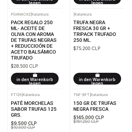
legen
legen
PGANACX2
|
Katankura
|
Katankura
PACK REGALO 250
TRUFA NEGRA
ML- ACEITE DE
FRESCA 30 GR +
OLIVA CON AROMA
TRIPACK TRUFADO
DE TRUFAS NEGRAS
250 ML.
+ REDUCCIOÓN DE
$75.200 CLP
ACETO BALSÁMICO
TRUFADO
$28.500 CLP
in den Warenkorb
in den Warenkorb
legen
legen
PT125
|
Katankura
TNF-BFT
|
Katankura
-10%
AUS
-10%
AUS
PATÉ MORCHELAS
150 GR DE TRUFAS
SABOR TRUFAS 125
NEGRA FRESCA
GRS.
$145.000 CLP
$161.250 CLP
$9.500 CLP
$10.500 CLP