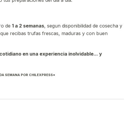
o tus preparaciones del dia a dia.
tro de
1 a 2 semanas
, segun disponibilidad de cosecha y
que recibas trufas frescas, maduras y con buen
otidiano en una experiencia inolvidable... y
ADA SEMANA POR CHILEXPRESS*