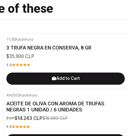
e of these
TC8
|
Katankura
3 TRUFA NEGRA EN CONSERVA, 8 GR
$35.900 CLP
5.0
Add to Cart
AN250
|
Katankura
-25%
OFF
ACEITE DE OLIVA CON AROMA DE TRUFAS
NEGRAS 1 UNIDAD / 6 UNIDADES
$14.243 CLP
$18.990 CLP
from
4.9