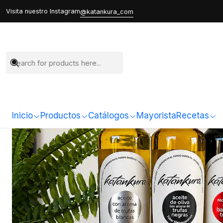
Ho
Visita nuestro Instagram
@katankura_com
Inicio
Productos
Catálogos
Mayorista
Recetas