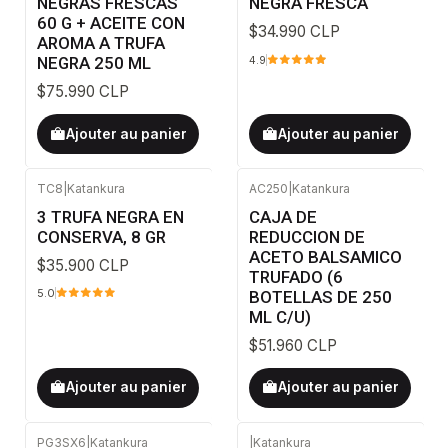
NEGRAS FRESCAS
NEGRA FRESCA
60 G + ACEITE CON
$34.990 CLP
AROMA A TRUFA
NEGRA 250 ML
4.9
$75.990 CLP
Ajouter au panier
Ajouter au panier
TC8
|
Katankura
AC250
|
Katankura
3 TRUFA NEGRA EN
CAJA DE
CONSERVA, 8 GR
REDUCCION DE
ACETO BALSAMICO
$35.900 CLP
TRUFADO (6
BOTELLAS DE 250
5.0
ML C/U)
$51.960 CLP
Ajouter au panier
Ajouter au panier
PG3SX6
|
Katankura
|
Katankura