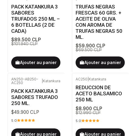
-12%
DÉSACTIVÉ
-14%
DÉSACTIVÉ
PACK KATANKURA 3
TRUFAS NEGRAS
SABORES
FRESCAS 60 GRS. +
TRUFADOS 250 ML –
ACEITE DE OLIVA
6 BOTELLAS (2 DE
CON AROMA DE
CADA)
TRUFAS NEGRAS 50
ML.
$89.500 CLP
$101.940 CLP
$59.900 CLP
$69.500 CLP
Ajouter au panier
Ajouter au panier
AN250-AB250-
AC250
|
Katankura
|
Katankura
AC250
-31%
DÉSACTIVÉ
REDUCCION DE
PACK KATANKURA 3
ACETO BALSAMICO
SABORES TRUFADO
250 ML
250 ML.
$8.900 CLP
$49.900 CLP
$12.990 CLP
5.0
5.0
Ajouter au panier
Ajouter au panier