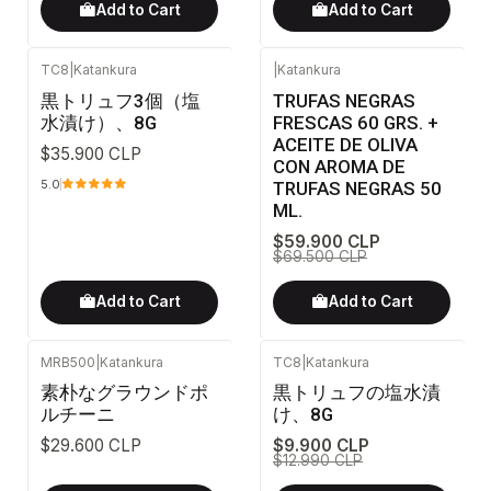
Add to Cart
Add to Cart
TC8
|
Katankura
|
Katankura
-14%
OFF
黒トリュフ3個（塩
TRUFAS NEGRAS
水漬け）、8G
FRESCAS 60 GRS. +
ACEITE DE OLIVA
$35.900 CLP
CON AROMA DE
TRUFAS NEGRAS 50
5.0
ML.
$59.900 CLP
$69.500 CLP
Add to Cart
Add to Cart
MRB500
|
Katankura
TC8
|
Katankura
-24%
OFF
素朴なグラウンドポ
黒トリュフの塩水漬
ルチーニ
け、8G
$29.600 CLP
$9.900 CLP
$12.990 CLP