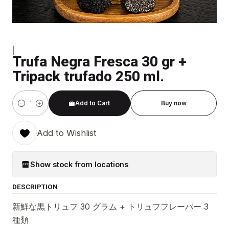
|
Trufa Negra Fresca 30 gr +
Tripack trufado 250 ml.
Add to Cart
Buy now
Quantity
Add to Wishlist
Show stock from locations
DESCRIPTION
新鮮な黒トリュフ 30 グラム + トリュフフレーバー 3
種類