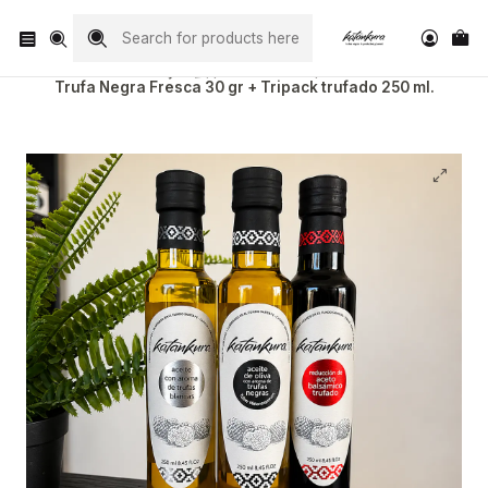
Visita nuestro Instagram
@katankura_com
ホーム
Trufa fresca
Trufa Negra Fresca 30 gr + Tripack trufado 250 ml.