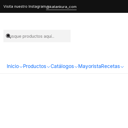
Visita nuestro Instagram
@katankura_com
Inicio
Productos
Catálogos
Mayorista
Recetas