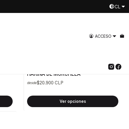
CL
Despachamos a todo Chile
Leer más
ACCESO
HM700
|
Katankura
HARINA DE MORCHELA
$20.900 CLP
desde
Ver opciones