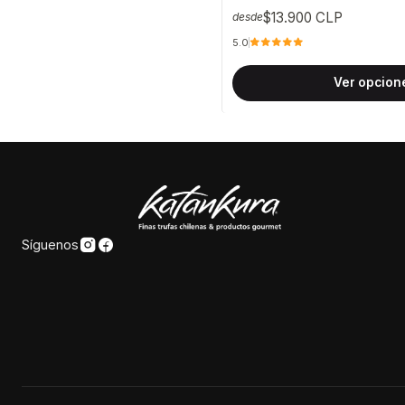
$13.900 CLP
desde
5.0
Ver opcion
Síguenos