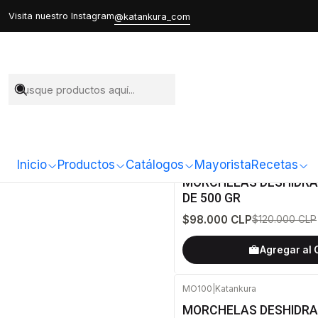
Visita nuestro Instagram
@katankura_com
MO1000
|
Katankura
Inicio
Productos
Catálogos
Mayorista
Recetas
-18%
OFF
MORCHELAS DESHIDRA
DE 500 GR
$98.000 CLP
$120.000 CLP
Agregar al 
MO100
|
Katankura
MORCHELAS DESHIDR