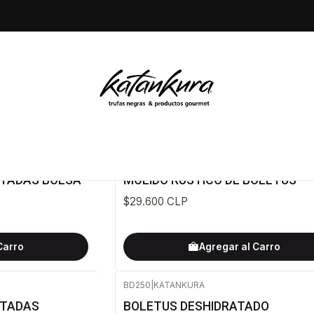
Inicio
Morchelas
Morchelas
MRB500
|
Katankura
TADAS BOLSA
MOLIDO RÚSTICO DE BOLETUS
$29.600 CLP
Carro
Agregar al Carro
BD250
|
KATANKURA
-22%
OFF
ATADAS
BOLETUS DESHIDRATADO