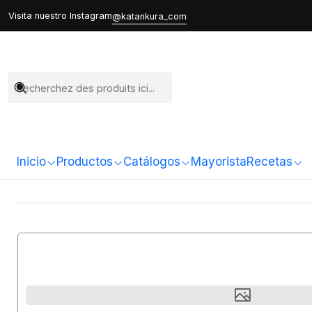
Visita nuestro Instagram
@katankura_com
Inicio
Productos
Catálogos
Mayorista
Recetas