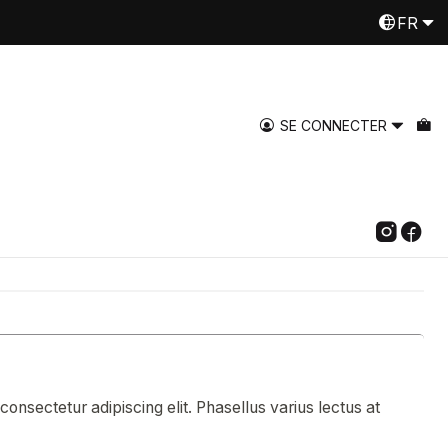
FR
Despachamos a todo Chile
En savoir plus
SE CONNECTER
onsectetur adipiscing elit. Phasellus varius lectus at