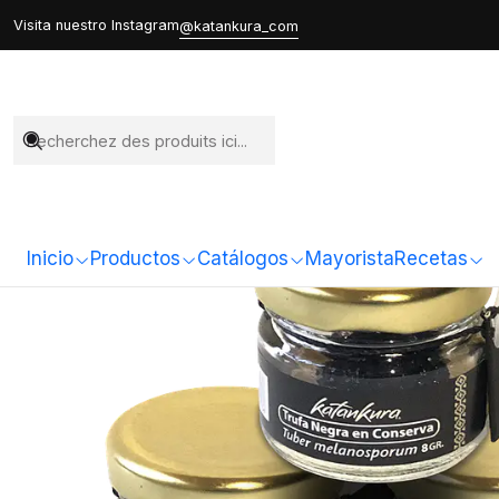
Visita nuestro Instagram
@katankura_com
Inicio
Productos
Catálogos
Mayorista
Recetas