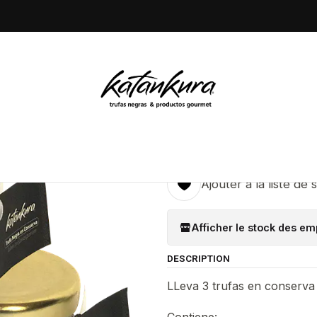
Accueil
Conservas
3 Trufa negra en conserva, 8 gr
|
3 Trufa neg
5.0
3 Avis
Ajo
Quantité
Ajouter à la liste de 
Afficher le stock des e
DESCRIPTION
LLeva 3 trufas en conserva