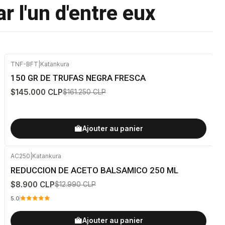
r l'un d'entre eux
TNF-BFT
|
Katankura
-10%
DÉSACTIVÉ
150 GR DE TRUFAS NEGRA FRESCA
$145.000 CLP
$161.250 CLP
Ajouter au panier
AC250
|
Katankura
-31%
DÉSACTIVÉ
REDUCCION DE ACETO BALSAMICO 250 ML
$8.900 CLP
$12.990 CLP
5.0
Ajouter au panier