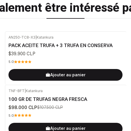
lement être intéressé pa
AN250-TC8-X3
|
Katankura
PACK ACEITE TRUFA + 3 TRUFA EN CONSERVA
$39.900 CLP
5.0
Ajouter au panier
TNF-BFT
|
Katankura
-9%
DÉSACTIVÉ
100 GR DE TRUFAS NEGRA FRESCA
$98.000 CLP
$107.500 CLP
5.0
Ajouter au panier