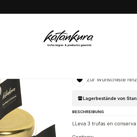
Startseite
Conservas
3 Trufa negra en conserva, 8 gr
|
3 Trufa neg
5.0
3 Bewertungen
in den
Menge
Zur Wunschliste hin
Lagerbestände von Stan
BESCHREIBUNG
LLeva 3 trufas en conserva