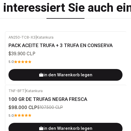
t interessiert Sie auch ei
AN250-TC8-X3
|
Katankura
PACK ACEITE TRUFA + 3 TRUFA EN CONSERVA
$39.900 CLP
5.0
in den Warenkorb legen
TNF-BFT
|
Katankura
-9%
AUS
100 GR DE TRUFAS NEGRA FRESCA
$98.000 CLP
$107.500 CLP
5.0
in den Warenkorb legen