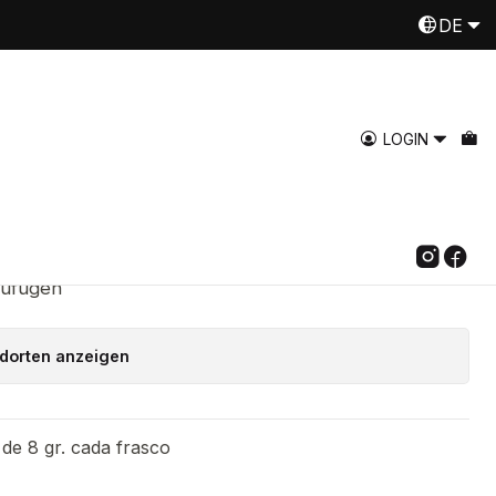
DE
Despachamos a todo Chile
Mehr lesen
ra en conserva, 8 gr
LOGIN
 Warenkorb legen
Jetzt kaufen
zufügen
dorten anzeigen
 de 8 gr. cada frasco