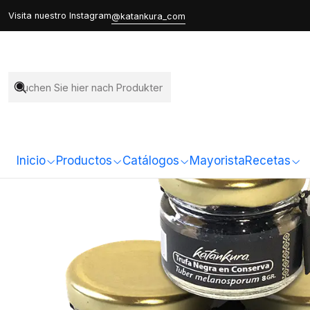
Visita nuestro Instagram
@katankura_com
Inicio
Productos
Catálogos
Mayorista
Recetas