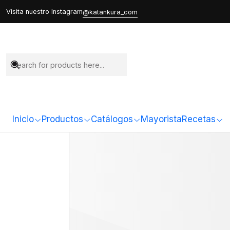
Visita nuestro Instagram
@katankura_com
Inicio
Productos
Catálogos
Mayorista
Recetas