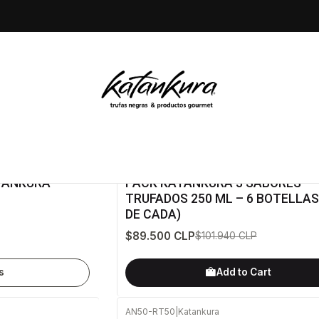
ホーム
Regalos gourmet
Regalos gourmet
PG3SX6
|
Katankura
-12%
OFF
TANKURA –
PACK KATANKURA 3 SABORES
TRUFADOS 250 ML – 6 BOTELLAS
DE CADA)
$89.500 CLP
$101.940 CLP
s
Add to Cart
AN50-RT50
|
Katankura