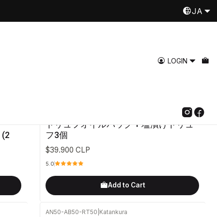
JA
Despachamos a todo Chile
Read more
LOGIN
AN250-TC8-X3
|
Katankura
トリュフオイルパック + 塩漬けトリュ
 (2
フ3個
$39.900 CLP
5.0
Add to Cart
AN50-AB50-RT50
|
Katankura