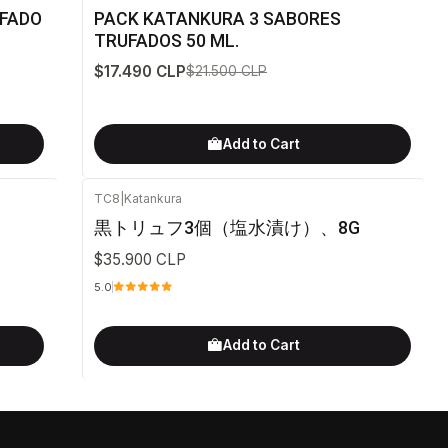
-19%
OFF
FADO
PACK KATANKURA 3 SABORES
TRUFADOS 50 ML.
$17.490 CLP
$21.500 CLP
Add to Cart
TC8
|
Katankura
黒トリュフ3個（塩水漬け）、8G
$35.900 CLP
5.0
Add to Cart