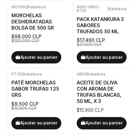
MO1000
|
Katankura
AN50-AB50-
|
Katankura
RT50
-18%
DÉSACTIVÉ
-19%
DÉSACTIVÉ
MORCHELAS
PACK KATANKURA 3
DESHIDRATADAS
SABORES
BOLSA DE 500 GR
TRUFADOS 50 ML.
$98.000 CLP
$17.490 CLP
$120.000 CLP
$21.500 CLP
Ajouter au panier
Ajouter au panier
PT125
|
Katankura
AB50
|
Katankura
-10%
DÉSACTIVÉ
PATÉ MORCHELAS
ACEITE DE OLIVA
SABOR TRUFAS 125
CON AROMA DE
GRS.
TRUFAS BLANCAS,
50 ML, X 3
$9.500 CLP
$10.500 CLP
$15.900 CLP
Ajouter au panier
Ajouter au panier