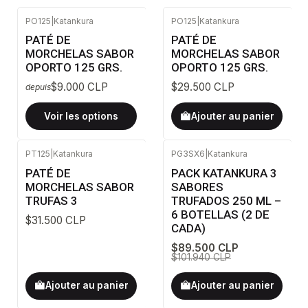
PO125
|
Katankura
PO125
|
Katankura
PATÉ DE
PATÉ DE
MORCHELAS SABOR
MORCHELAS SABOR
OPORTO 125 GRS.
OPORTO 125 GRS.
$9.000 CLP
$29.500 CLP
depuis
Voir les options
Ajouter au panier
PT125
|
Katankura
PG3SX6
|
Katankura
-12%
DÉSACTIVÉ
PATÉ DE
PACK KATANKURA 3
MORCHELAS SABOR
SABORES
TRUFAS 3
TRUFADOS 250 ML –
6 BOTELLAS (2 DE
$31.500 CLP
CADA)
$89.500 CLP
$101.940 CLP
Ajouter au panier
Ajouter au panier