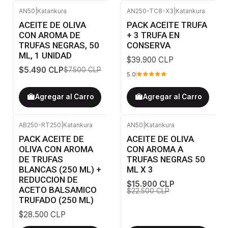
AN50
|
Katankura
AN250-TC8-X3
|
Katankura
-27%
OFF
ACEITE DE OLIVA
PACK ACEITE TRUFA
CON AROMA DE
+ 3 TRUFA EN
TRUFAS NEGRAS, 50
CONSERVA
ML, 1 UNIDAD
$39.900 CLP
$5.490 CLP
$7.500 CLP
5.0
Agregar al Carro
Agregar al Carro
AB250-RT250
|
Katankura
AN50
|
Katankura
-29%
OFF
PACK ACEITE DE
ACEITE DE OLIVA
OLIVA CON AROMA
CON AROMA A
DE TRUFAS
TRUFAS NEGRAS 50
BLANCAS (250 ML) +
ML X 3
REDUCCION DE
$15.900 CLP
ACETO BALSAMICO
$22.500 CLP
TRUFADO (250 ML)
$28.500 CLP