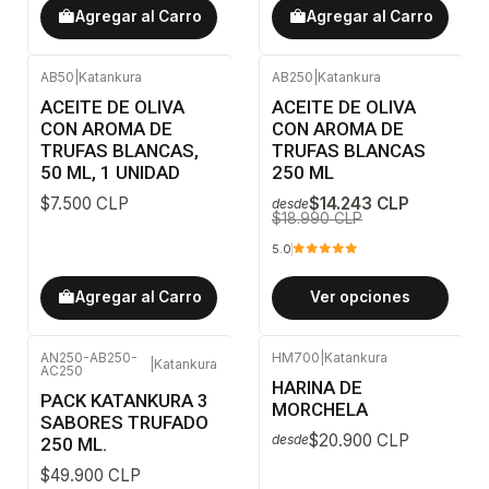
Agregar al Carro
Agregar al Carro
AB50
|
Katankura
AB250
|
Katankura
-25%
OFF
ACEITE DE OLIVA
ACEITE DE OLIVA
CON AROMA DE
CON AROMA DE
TRUFAS BLANCAS,
TRUFAS BLANCAS
50 ML, 1 UNIDAD
250 ML
$7.500 CLP
$14.243 CLP
desde
$18.990 CLP
5.0
Agregar al Carro
Ver opciones
AN250-AB250-
HM700
|
Katankura
|
Katankura
AC250
HARINA DE
PACK KATANKURA 3
MORCHELA
SABORES TRUFADO
$20.900 CLP
desde
250 ML.
$49.900 CLP