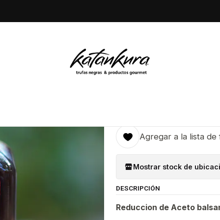
s Nuestros Productos
Reduccion de Aceto balsamico trufado, 50 
|
Reduccion 
trufado, 50
Agr
Cantidad
Agregar a la lista de 
Mostrar stock de ubicac
DESCRIPCIÓN
Reduccion de Aceto balsa