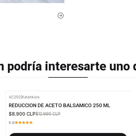
 podría interesarte uno 
AC250
|
Katankura
-31%
OFF
REDUCCION DE ACETO BALSAMICO 250 ML
$8.900 CLP
$12.990 CLP
5.0