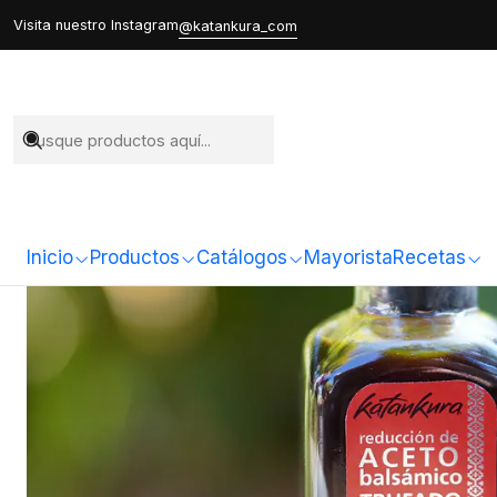
Inicio
Todo
Visita nuestro Instagram
@katankura_com
Inicio
Productos
Catálogos
Mayorista
Recetas