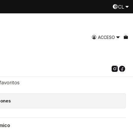
ml, 1 unidad
CL
Despachamos a todo Chile
Leer más
de Aceto balsamico
ACCESO
 ml, 1 unidad
egar al Carro
Comprar ahora
favoritos
iones
mico