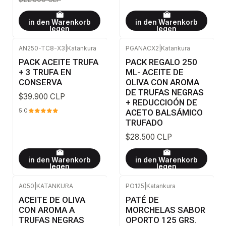
in den Warenkorb
in den Warenkorb
legen
legen
AN250-TC8-X3
|
Katankura
PGANACX2
|
Katankura
PACK ACEITE TRUFA
PACK REGALO 250
+ 3 TRUFA EN
ML- ACEITE DE
CONSERVA
OLIVA CON AROMA
DE TRUFAS NEGRAS
$39.900 CLP
+ REDUCCIOÓN DE
ACETO BALSÁMICO
5.0
TRUFADO
$28.500 CLP
in den Warenkorb
in den Warenkorb
legen
legen
A050
|
KATANKURA
PO125
|
Katankura
ACEITE DE OLIVA
PATÉ DE
CON AROMA A
MORCHELAS SABOR
TRUFAS NEGRAS
OPORTO 125 GRS.