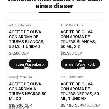
eines dieser
AB50
|
Katankura
AB50
|
Katankura
ACEITE DE OLIVA
ACEITE DE OLIVA
CON AROMA DE
CON AROMA DE
TRUFAS BLANCAS,
TRUFAS BLANCAS,
50 ML, 1 UNIDAD
50 ML, X 3
$7.500 CLP
$15.900 CLP
in den Warenkorb
in den Warenkorb
legen
legen
AN50
|
Katankura
AN50
|
Katankura
-29%
AUS
-27%
AUS
ACEITE DE OLIVA
ACEITE DE OLIVA
CON AROMA A
CON AROMA DE
TRUFAS NEGRAS 50
TRUFAS NEGRAS, 50
ML X 3
ML, 1 UNIDAD
$15.900 CLP
$5.490 CLP
$7.500 CLP
$22.500 CLP