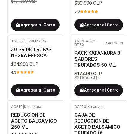
$161.250 CLP
$39.900 CLP
5.0
Agregar al Carro
Agregar al Carro
TNF-BFT
|
Katankura
AN50-AB50-
|
Katankura
RT50
-19%
OFF
30 GR DE TRUFAS
PACK KATANKURA 3
NEGRA FRESCA
SABORES
$34.990 CLP
TRUFADOS 50 ML.
4.9
$17.490 CLP
$21.500 CLP
Agregar al Carro
Agregar al Carro
AC250
|
Katankura
AC250
|
Katankura
-31%
OFF
REDUCCION DE
CAJA DE
ACETO BALSAMICO
REDUCCION DE
250 ML
ACETO BALSAMICO
TRUFADO (6