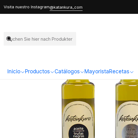
Startseite
Todos Nuestros Pr
Visita nuestro Instagram
@katankura_com
Inicio
Productos
Catálogos
Mayorista
Recetas