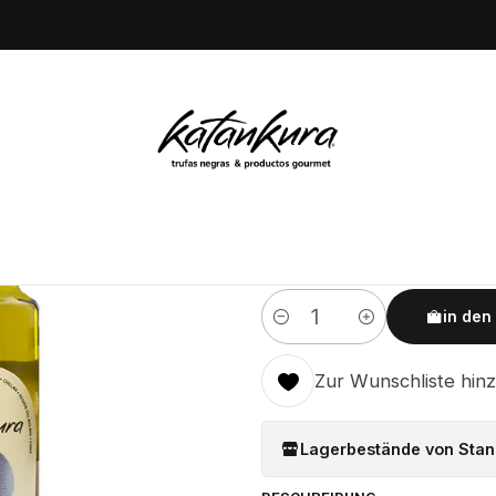
oductos
Aceite de oliva con aroma de Trufa Negra + Aceite de ol
|
Aceite de o
Negra + Ace
de Trufa Bl
5.0
1 Rezension
in den
Menge
Zur Wunschliste hin
Lagerbestände von Stan