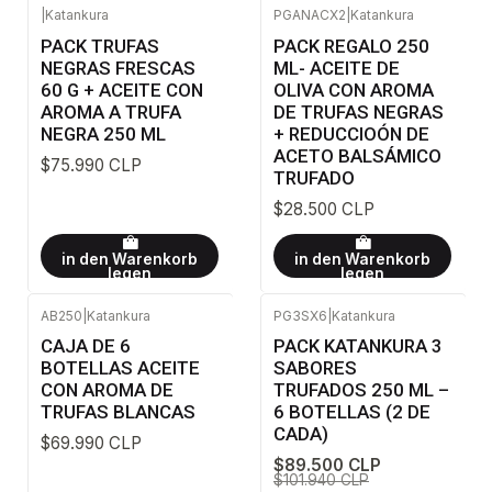
|
Katankura
PGANACX2
|
Katankura
PACK TRUFAS
PACK REGALO 250
NEGRAS FRESCAS
ML- ACEITE DE
60 G + ACEITE CON
OLIVA CON AROMA
AROMA A TRUFA
DE TRUFAS NEGRAS
NEGRA 250 ML
+ REDUCCIOÓN DE
ACETO BALSÁMICO
$75.990 CLP
TRUFADO
$28.500 CLP
in den Warenkorb
in den Warenkorb
legen
legen
AB250
|
Katankura
PG3SX6
|
Katankura
-12%
AUS
CAJA DE 6
PACK KATANKURA 3
BOTELLAS ACEITE
SABORES
CON AROMA DE
TRUFADOS 250 ML –
TRUFAS BLANCAS
6 BOTELLAS (2 DE
CADA)
$69.990 CLP
$89.500 CLP
$101.940 CLP