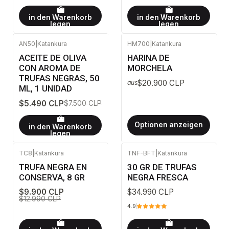
in den Warenkorb
in den Warenkorb
legen
legen
AN50
|
Katankura
HM700
|
Katankura
-27%
AUS
ACEITE DE OLIVA
HARINA DE
CON AROMA DE
MORCHELA
TRUFAS NEGRAS, 50
$20.900 CLP
aus
ML, 1 UNIDAD
$5.490 CLP
$7.500 CLP
Optionen anzeigen
in den Warenkorb
legen
TC8
|
Katankura
TNF-BFT
|
Katankura
-24%
AUS
TRUFA NEGRA EN
30 GR DE TRUFAS
CONSERVA, 8 GR
NEGRA FRESCA
$9.900 CLP
$34.990 CLP
$12.990 CLP
4.9