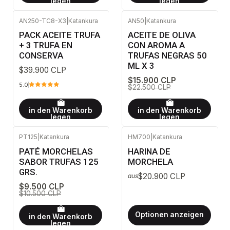
legen
legen
AN250-TC8-X3
|
Katankura
AN50
|
Katankura
-29%
AUS
PACK ACEITE TRUFA
ACEITE DE OLIVA
+ 3 TRUFA EN
CON AROMA A
CONSERVA
TRUFAS NEGRAS 50
ML X 3
$39.900 CLP
$15.900 CLP
5.0
$22.500 CLP
in den Warenkorb
in den Warenkorb
legen
legen
PT125
|
Katankura
HM700
|
Katankura
-10%
AUS
PATÉ MORCHELAS
HARINA DE
SABOR TRUFAS 125
MORCHELA
GRS.
$20.900 CLP
aus
$9.500 CLP
$10.500 CLP
Optionen anzeigen
in den Warenkorb
legen