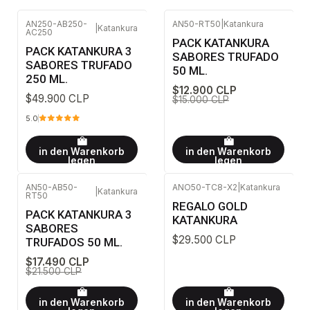
AN250-AB250-
AN50-RT50
|
Katankura
|
Katankura
AC250
-14%
AUS
PACK KATANKURA
PACK KATANKURA 3
SABORES TRUFADO
SABORES TRUFADO
50 ML.
250 ML.
$12.900 CLP
$49.900 CLP
$15.000 CLP
5.0
in den Warenkorb
in den Warenkorb
legen
legen
AN50-AB50-
ANO50-TC8-X2
|
Katankura
|
Katankura
RT50
-19%
AUS
REGALO GOLD
PACK KATANKURA 3
KATANKURA
SABORES
$29.500 CLP
TRUFADOS 50 ML.
$17.490 CLP
$21.500 CLP
in den Warenkorb
in den Warenkorb