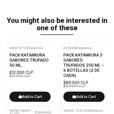
You might also be interested in
one of these
AN50-RT50
|
Katankura
PG3SX6
|
Katankura
-14%
OFF
-12%
OFF
PACK KATANKURA
PACK KATANKURA 3
SABORES TRUFADO
SABORES
50 ML.
TRUFADOS 250 ML –
6 BOTELLAS (2 DE
$12.900 CLP
CADA)
$15.000 CLP
$89.500 CLP
$101.940 CLP
Add to Cart
Add to Cart
AN250-AB250-
ANO50-TC8-X2
|
Katankura
|
Katankura
AC250