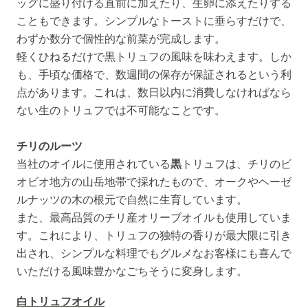
ッグに盛り付ける直前に加えたり、生卵に添えたりする
こともできます。シンプルなトーストに垂らすだけで、
わずか数分で個性的な前菜が完成します。
軽くひねるだけで黒トリュフの風味を味わえます。しか
も、手頃な価格で、数週間の保存が保証されるという利
点があります。これは、数日以内に消費しなければなら
ない生のトリュフでは不可能なことです。
チリのルーツ
当社のオイルに使用されている
黒
トリュフは、チリのビ
オビオ地方の山岳地帯で採れたもので、オークやヘーゼ
ルナッツの木の根元で自然に生育しています。
また、最高品質のチリ産オリーブオイルも使用していま
す。これにより、トリュフの独特の香りが最大限に引き
出され、シンプルな料理でもグルメなお客様にも喜んで
いただける風味豊かなごちそうに変身します。
白トリュフオイル