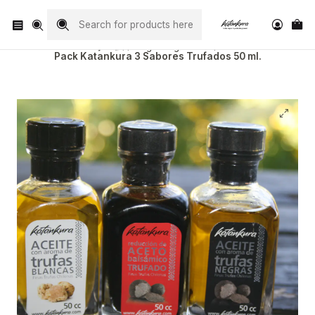
Visita nuestro Instagram
@katankura_com
ホーム
Regalos gourmet
Pack Katankura 3 Sabores Trufados 50 ml.