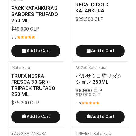
REGALO GOLD
PACK KATANKURA 3
KATANKURA
SABORES TRUFADO
$29.500 CLP
250 ML.
$49.900 CLP
5.0
Add to Cart
Add to Cart
|
Katankura
AC250
|
Katankura
-31%
OFF
TRUFA NEGRA
バルサミコ酢リダク
FRESCA 30 GR +
ション 250ML
TRIPACK TRUFADO
$8.900 CLP
250 ML.
$12.990 CLP
$75.200 CLP
5.0
Add to Cart
Add to Cart
BD250
|
KATANKURA
TNF-BFT
|
Katankura