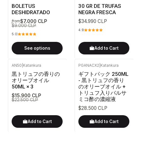
-22%
OFF
BOLETUS
30 GR DE TRUFAS
DESHIDRATADO
NEGRA FRESCA
$7.000 CLP
$34.990 CLP
from
$9.000 CLP
4.9
5.0
See options
Add to Cart
AN50
|
Katankura
PGANACX2
|
Katankura
-29%
OFF
黒トリュフの香りの
ギフトパック 250ML
オリーブオイル
- 黒トリュフの香り
50ML × 3
のオリーブオイル +
トリュフ入りバルサ
$15.900 CLP
ミコ酢の濃縮液
$22.500 CLP
$28.500 CLP
Add to Cart
Add to Cart