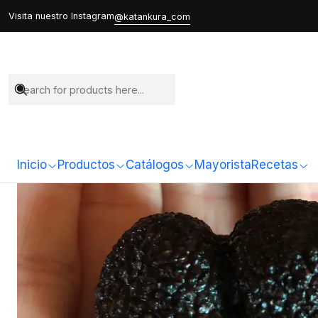
Visita nuestro Instagram
@katankura_com
Inicio
Productos
Catálogos
Mayorista
Recetas