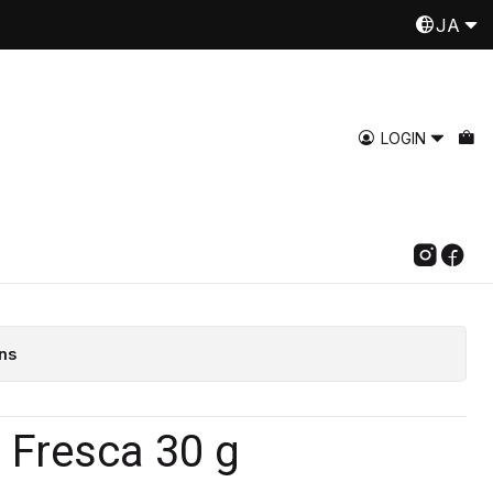
JA
Despachamos a todo Chile
Read more
ufas negra fresca
LOGIN
Add to Cart
Buy now
ns
 Fresca 30 g