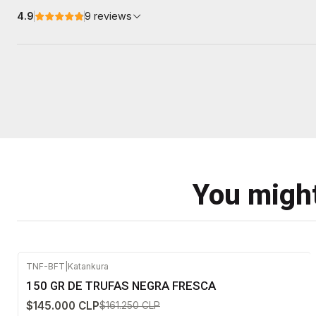
4.9
9 reviews
You might
TNF-BFT
|
Katankura
-10%
OFF
150 GR DE TRUFAS NEGRA FRESCA
$145.000 CLP
$161.250 CLP