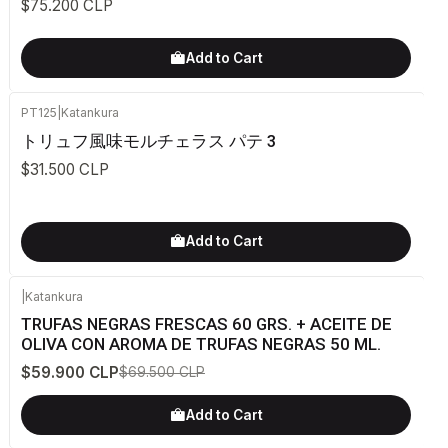
$75.200 CLP
Add to Cart
PT125
|
Katankura
トリュフ風味モルチェラス パテ 3
$31.500 CLP
Add to Cart
|
Katankura
-14%
OFF
TRUFAS NEGRAS FRESCAS 60 GRS. + ACEITE DE
OLIVA CON AROMA DE TRUFAS NEGRAS 50 ML.
$59.900 CLP
$69.500 CLP
Add to Cart