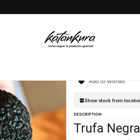
ホーム
Trufa fresca
30 gr de Trufas negra fresca
|
30 gr de Tr
4.9
9 reviews
Quantity
Add to Wishlist
Show stock from locatio
DESCRIPTION
Trufa Negra