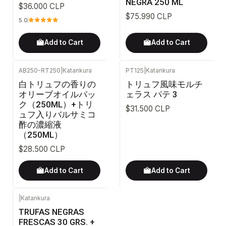
NEGRA 250 ML
$36.000 CLP
$75.990 CLP
5.0
Add to Cart
Add to Cart
AB250-RT250
|
Katankura
PT125
|
Katankura
白トリュフの香りの
トリュフ風味モルチ
オリーブオイルパッ
ェラス パテ 3
ク（250ML）+トリ
$31.500 CLP
ュフ入りバルサミコ
酢の濃縮液
（250ML）
$28.500 CLP
Add to Cart
Add to Cart
|
Katankura
-24%
OFF
TRUFAS NEGRAS
FRESCAS 30 GRS. +